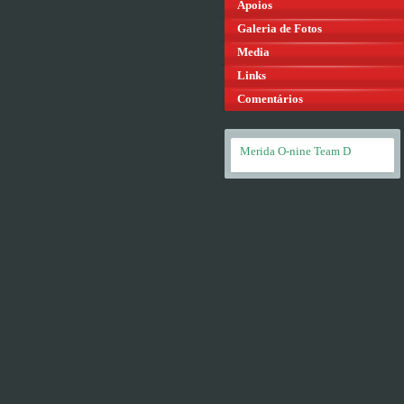
Apoios
Galeria de Fotos
Media
Links
Comentários
Merida O-nine Team D